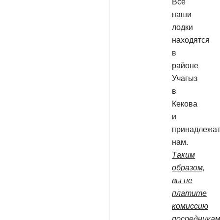
Все
наши
лодки
находятся
в
районе
Учагыз
в
Кекова
и
принадлежа
нам.
Таким
образом,
вы не
платите
комиссию
посредникам