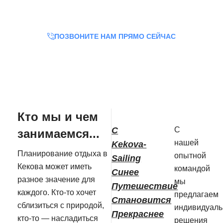
Кекова вашей мечты!
ПОЗВОНИТЕ НАМ ПРЯМО СЕЙЧАС
Кто мы и чем
С
С
занимаемся...
нашей
Kekova-
Планирование отдыха в
опытной
Sailing
Кекова может иметь
командой
Синее
разное значение для
мы
Путешествие
каждого. Кто-то хочет
предлагаем
Становится
сблизиться с природой,
индивидуал
Прекраснее
кто-то — насладиться
решения