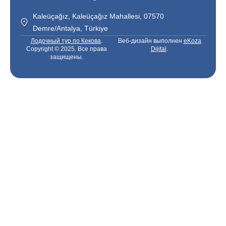
Kaleüçağız, Kaleüçağız Mahallesi, 07570
Demre/Antalya, Türkiye
Лодочный тур по Кекова
.
Веб-дизайн выполнен
eKoza
Copyright © 2025. Все права
Dijital
.
защищены.