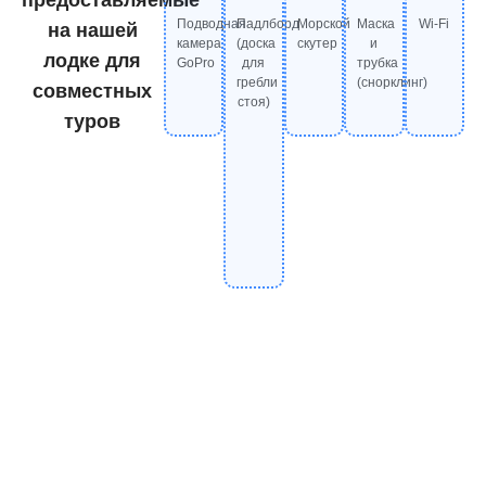
Подводная
Падлборд
Морской
Маска
Wi-Fi
на нашей
камера
(доска
скутер
и
лодке для
GoPro
для
трубка
гребли
(снорклинг)
совместных
стоя)
туров
Готовы испытать уникальные
красоты Кекова?
Начните своё приключение в Кекова уже сегодня, выбрав
один из туров выше или связавшись с нами для создания
индивидуального маршрута! Свяжитесь с нами для тура по