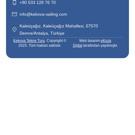
+90 533 128 76 70
info@kekova-sailing.com
Kaleüçağız, Kaleüçağız Mahallesi, 07570
Demre/Antalya, Türkiye
Kekova Tekne Turu
. Copyright ©
Web tasarım
eKoza
2025. Tüm hakları saklıdır.
Dijital
tarafından yapılmıştır.