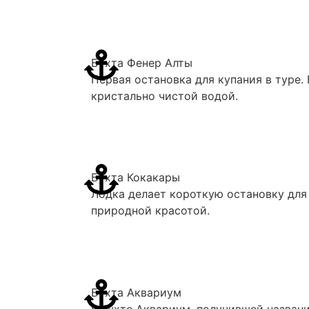
Бухта Фенер Алты
Первая остановка для купания в туре. 
кристально чистой водой.
Бухта Кокакары
Лодка делает короткую остановку для 
природной красотой.
Бухта Аквариум
В бухте Аквариум, получившей назван